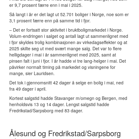
er 9,7 prosent færre enn i mai i 2025.
Så langt i år er det lagt ut 52.701 boliger i Norge, noe som er
3,1 prosent færre enn på samme tid i fjor.
– Det er fortsatt stor aktivitet i bruktboligmarkedet i Norge.
Volum-endringen i salget og antall lagt ut sammenlignet med
i fjor skyldes trolig kombinasjonen av virkedagseffekter og at
2025 skilte seg ut med svært mange salg. Det var to flere
helligdager i mai i år sammenlignet med 2025, samt at
pinsen falt i juni i fjor. I år hadde vi tre lang-helger i mai. Det
påvirker normalt timing på markedet og visningene for
mange, sier Lauridsen.
Det tok i gjennomsnitt 42 dager å selge en bolig i mai, ned
fra 49 dager i april.
Kortest salgstid hadde Stavanger m/omegn og Bergen, med
henholdsvis 13 og 14 dager. Lengst salgstid hadde
Fredrikstad/Sarpsborg med 83 dager.
Ålesund og Fredrikstad/Sarpsborg