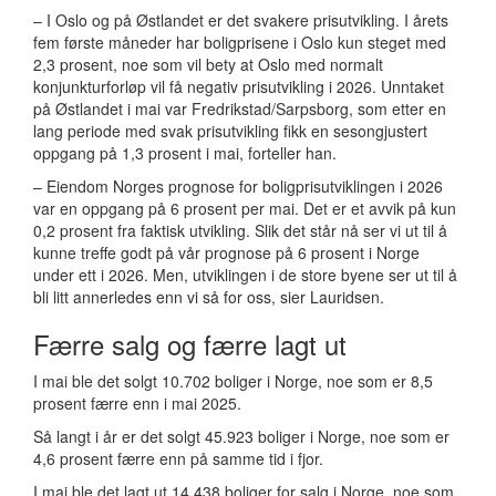
– I Oslo og på Østlandet er det svakere prisutvikling. I årets
fem første måneder har boligprisene i Oslo kun steget med
2,3 prosent, noe som vil bety at Oslo med normalt
konjunkturforløp vil få negativ prisutvikling i 2026. Unntaket
på Østlandet i mai var Fredrikstad/Sarpsborg, som etter en
lang periode med svak prisutvikling fikk en sesongjustert
oppgang på 1,3 prosent i mai, forteller han.
– Eiendom Norges prognose for boligprisutviklingen i 2026
var en oppgang på 6 prosent per mai. Det er et avvik på kun
0,2 prosent fra faktisk utvikling. Slik det står nå ser vi ut til å
kunne treffe godt på vår prognose på 6 prosent i Norge
under ett i 2026. Men, utviklingen i de store byene ser ut til å
bli litt annerledes enn vi så for oss, sier Lauridsen.
Færre salg og færre lagt ut
I mai ble det solgt 10.702 boliger i Norge, noe som er 8,5
prosent færre enn i mai 2025.
Så langt i år er det solgt 45.923 boliger i Norge, noe som er
4,6 prosent færre enn på samme tid i fjor.
I mai ble det lagt ut 14.438 boliger for salg i Norge, noe som