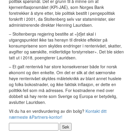
politisk spørsmål. Det er grunn til å minne om at
kjerneinflasjonsmålet (KPI-JAE), som Norges Bank
foretrekker å styre etter, ble politisk bestilt i pengepolitisk
forskrift i 2001, da Stoltenberg selv var statsminister, sier
administrerende direktør Henning Lauridsen.
– Stoltenbergs regjering bestilte at «[d]et skal i
utgangspunktet ikke tas hensyn til direkte effekter på
konsumprisene som skyldes endringer i rentenivået, skatter,
avgifter og særskilte, midlertidige forstyrrelser». Det ble siden
tatt ut i 2018, poengterer Lauridsen.
– Et galt rentenivå har store konsekvenser både for norsk
økonomi og den enkelte. Om det er slik at det særnorske
høye rentenivået skyldes måleteknikk av blant annet husleie
og folks bokostnader, og ikke faktisk inflasjon, er dette en
politikk-feil som må adresses. For kostnadene med over
dobbelt så høy rente som Sverige og Europa er betydelig,
avslutter Lauridsen.
Vil du ha en verdivurdering av din bolig?
Kontakt ditt
nærmeste &Partners-kontor!
Søk
etter: