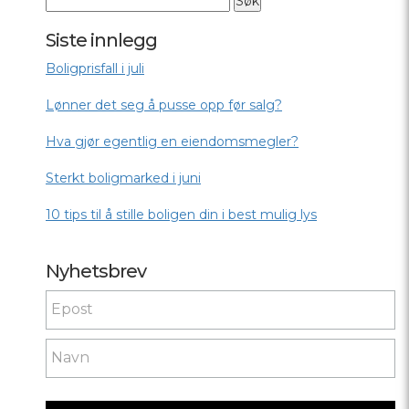
Siste innlegg
Boligprisfall i juli
Lønner det seg å pusse opp før salg?
Hva gjør egentlig en eiendomsmegler?
Sterkt boligmarked i juni
10 tips til å stille boligen din i best mulig lys
Nyhetsbrev
Nyhetsbrev
If you
are
human,
leave
this
field
blank.