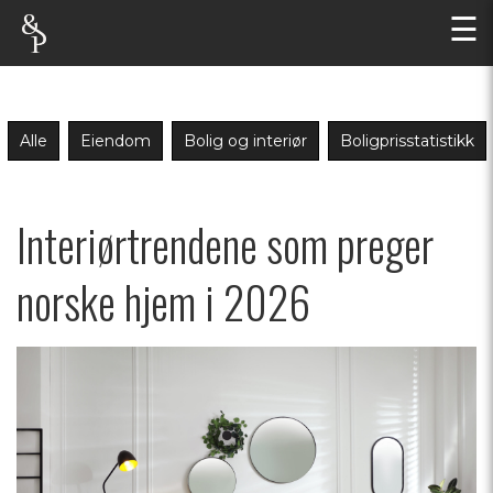
☰
Alle
Eiendom
Bolig og interiør
Boligprisstatistikk
Interiørtrendene som preger
norske hjem i 2026