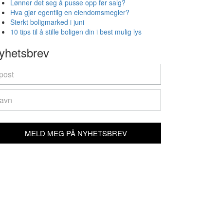
Lønner det seg å pusse opp før salg?
Hva gjør egentlig en eiendomsmegler?
Sterkt boligmarked i juni
10 tips til å stille boligen din i best mulig lys
yhetsbrev
yhetsbrev
u
e
man,
ave
is
ld
MELD MEG PÅ NYHETSBREV
ank.