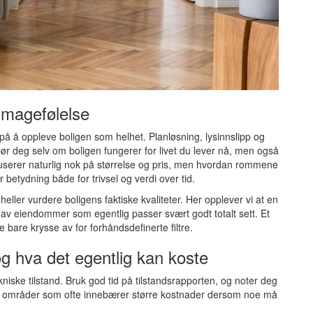
g magefølelse
d på å oppleve boligen som helhet. Planløsning, lysinnslipp og
ør deg selv om boligen fungerer for livet du lever nå, men også
userer naturlig nok på størrelse og pris, men hvordan rommene
 betydning både for trivsel og verdi over tid.
 heller vurdere boligens faktiske kvaliteter. Her opplever vi at en
 av eiendommer som egentlig passer svært godt totalt sett. Et
 bare krysse av for forhåndsdefinerte filtre.
og hva det egentlig kan koste
kniske tilstand. Bruk god tid på tilstandsrapporten, og noter deg
 – områder som ofte innebærer større kostnader dersom noe må