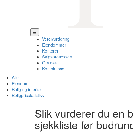
☰
Verdivurdering
Eiendommer
Kontorer
Salgsprosessen
Om oss
Kontakt oss
Alle
Eiendom
Bolig og interiør
Boligprisstatistikk
Slik vurderer du en 
sjekkliste før budrun