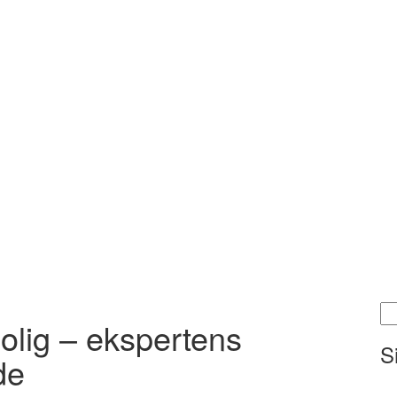
Sø
bolig – ekspertens
ett
S
de