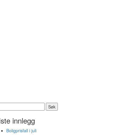
k
er:
iste innlegg
Boligprisfall i juli