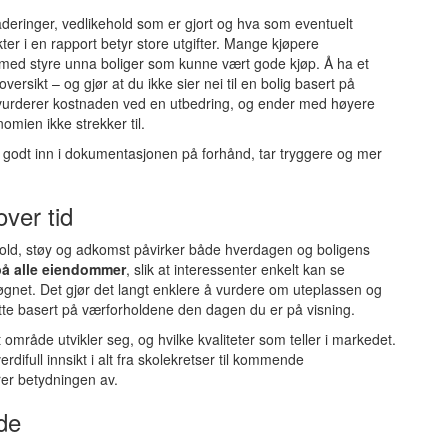
aderinger, vedlikehold som er gjort og hva som eventuelt
nkter i en rapport betyr store utgifter. Mange kjøpere
med styre unna boliger som kunne vært gode kjøp. Å ha et
 oversikt – og gjør at du ikke sier nei til en bolig basert på
dervurderer kostnaden ved en utbedring, og ender med høyere
omien ikke strekker til.
 godt inn i dokumentasjonen på forhånd, tar tryggere og mer
over tid
orhold, støy og adkomst påvirker både hverdagen og boligens
på alle eiendommer
, slik at interessenter enkelt kan se
gnet. Det gjør det langt enklere å vurdere om uteplassen og
ette basert på værforholdene den dagen du er på visning.
område utvikler seg, og hvilke kvaliteter som teller i markedet.
rdifull innsikt i alt fra skolekretser til kommende
er betydningen av.
de