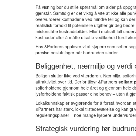
På visning bør du stille spørsmål om alder på oppgr
gjenstår. Samtidig er det viktig å vite at ikke alle pu
overvurderer kostnadene ved mindre feil og kan der
realistisk forhold til potensielle utgifter gir deg bedre
misforståtte kostnadsbilder. Eller i motsatt fall un
kostnader eller å måtte utsette vedlikehold fordi økon
Hos &Partners opplever vi at kjøpere som setter seg
presise beslutninger når budrunden starter.
Beliggenhet, nærmiljø og verdi 
Boligen slutter ikke ved ytterdøren. Nærmiljø, solf
attraktivitet over tid. Derfor tilbyr &Partners
solkart 
solforholdene gjennom hele året og gjennom hele dø
lysforholdene faktisk passer dine behov – uten å gj
Lokalkunnskap er avgjørende for å forstå hvordan et 
&Partners har sterk, lokal tilstedeværelse og kan gi ve
reguleringsplaner – noe mange kjøpere undervurder
Strategisk vurdering før budrun