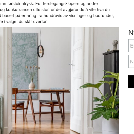
enn førsteinntrykk. For førstegangskjøpere og andre
og konkurransen ofte stor, er det avgjørende å vite hva du
råd basert på erfaring fra hundrevis av visninger og budrunder,
i valget du står overfor.
N
N
If
yo
ar
hu
le
th
fie
bl