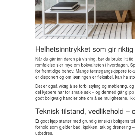
Helhetsinntrykket som gir rikti
Når du går inn døren på visning, bør du bruke litt ti
romfølelse sier mye om bokvaliteten i hverdagen. Sp
for fremtidige behov. Mange førstegangskjøpere fok
er disponert og om løsningen er fleksibel, kan ha stor
Det er også viktig å se forbi styling og møblering, og
del kjøpere har for smale søk – og dermed går glipp
godt boligvalg handler ofte om å se mulighetene, ikke
Teknisk tilstand, vedlikehold – 
Et godt kjøp starter med grundig innsikt i boligens te
forhold som gjelder bad, kjøkken, tak og drenering
utbedres.