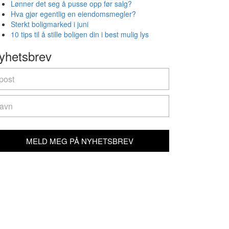
Lønner det seg å pusse opp før salg?
Hva gjør egentlig en eiendomsmegler?
Sterkt boligmarked i juni
10 tips til å stille boligen din i best mulig lys
yhetsbrev
yhetsbrev
u
e
man,
ave
is
ld
MELD MEG PÅ NYHETSBREV
ank.