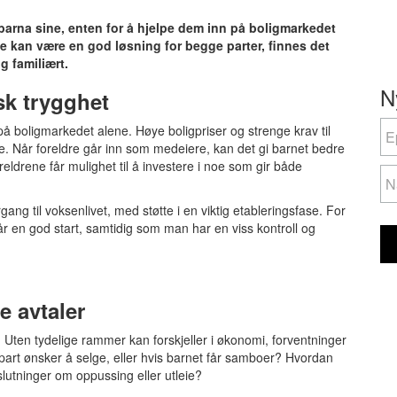
barna sine, enten for å hjelpe dem inn på boligmarkedet
e kan være en god løsning for begge parter, finnes det
g familiært.
N
k trygghet
N
If
 boligmarkedet alene. Høye boligpriser og strenge krav til
yo
nde. Når foreldre går inn som medeiere, kan det gi barnet bedre
ar
eldrene får mulighet til å investere i noe som gir både
hu
le
ng til voksenlivet, med støtte i en viktig etableringsfase. For
th
år en god start, samtidig som man har en viss kontroll og
fie
bl
e avtaler
Uten tydelige rammer kan forskjeller i økonomi, forventninger
én part ønsker å selge, eller hvis barnet får samboer? Hvordan
slutninger om oppussing eller utleie?