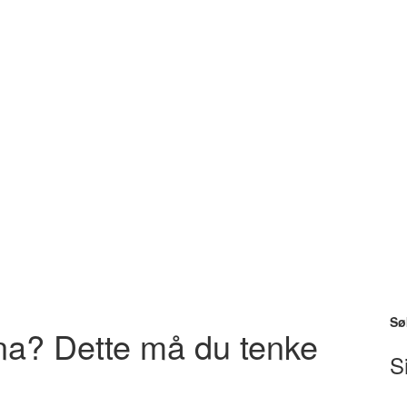
Sø
na? Dette må du tenke
S