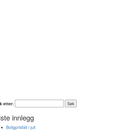
k etter:
iste innlegg
Boligprisfall i juli