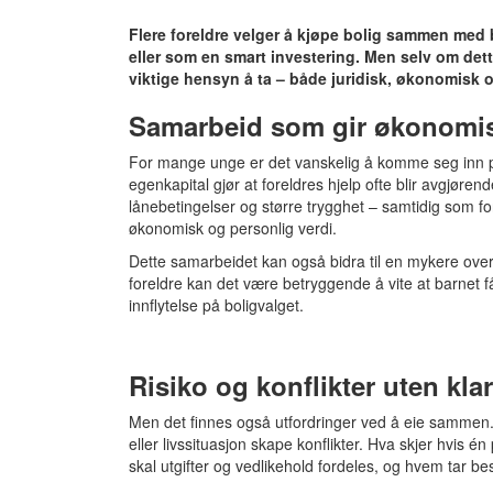
Flere foreldre velger å kjøpe bolig sammen med 
eller som en smart investering. Men selv om dett
viktige hensyn å ta – både juridisk, økonomisk o
Samarbeid som gir økonomis
For mange unge er det vanskelig å komme seg inn på
egenkapital gjør at foreldres hjelp ofte blir avgjøre
lånebetingelser og større trygghet – samtidig som for
økonomisk og personlig verdi.
Dette samarbeidet kan også bidra til en mykere overga
foreldre kan det være betryggende å vite at barnet f
innflytelse på boligvalget.
Risiko og konflikter uten klar
Men det finnes også utfordringer ved å eie sammen. 
eller livssituasjon skape konflikter. Hva skjer hvis 
skal utgifter og vedlikehold fordeles, og hvem tar be